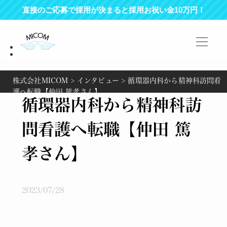
直接のご応募で採用が決まると採用お祝い金10万円！
株式会社MICOM
>
インタビュー
>
循環器内科から精神科訪問看
護へ転職【仲田 篤孝さん】
循環器内科から精神科訪
問看護へ転職【仲田 篤
孝さん】
2023/07/28