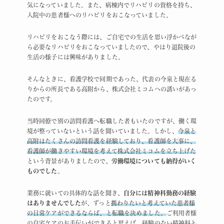
気になっていました。また、病棟内でリハビリの資格を持ち、
入院中の患者様へのリハビリをおこなっていました。
リハビリをおこなう際には、ご自宅での生活を思い浮かべなが
ら必要なリハビリをおこなっていましたので、やはり退院後の
生活の様子には興味がありました。
そんなときに、看護学校で同期であった、代表の今泉と現在る
りからの所長である高附から、株式会社ミコムへの誘いがあっ
たのです。
当時同僚で別の訪問看護へ転職した者もいたのですが、働く環
境が整っていないという話を聞いていました。しかし、
今泉と
高附はたくさんの訪問看護を経験しており、看護師を大事に、
看護師が働きやすい環境を考えて株式会社ミコムを立ち上げた
という背景がありましたので、
労働環境についても納得がいく
ものでした
。
業務に就いての具体的な話を聞き、
自分には精神科勤務の経験
はありませんでした
が、ずっと
携わりたいと考えていた患者様
の日常ケアができるならば、と転職を決めました。
ご利用者様
の自宅ケアのお手伝いができると思えば、
経験のない精神科と