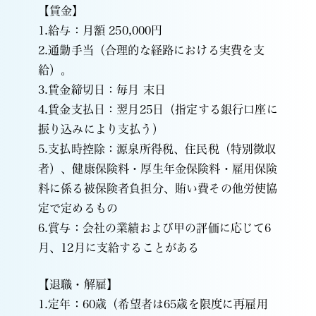
【賃金】
1.給与：月額 250,000円
2.通勤手当（合理的な経路における実費を支
給）。
3.賃金締切日：毎月 末日
4.賃金支払日：翌月25日（指定する銀行口座に
振り込みにより支払う）
5.支払時控除：源泉所得税、住民税（特別徴収
者）、健康保険料・厚生年金保険料・雇用保険
料に係る被保険者負担分、賄い費その他労使協
定で定めるもの
6.賞与：会社の業績および甲の評価に応じて6
月、12月に支給することがある
【退職・解雇】
1.定年：60歳（希望者は65歳を限度に再雇用