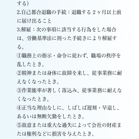
する）
2.自己都合退職の手続：退職する２ヶ月以上前
に届け出ること
3.解雇：次の事項に該当する行為をした場合
は、労働基準法に則った手続きにより解雇す
る。
①職務上の指示・命令に従わず、職場の秩序を
乱したとき。
②精神または身体に故障を来し、従事業務に耐
えなくなったとき。
③作業能率が著しく落込み、従事業務に耐えな
くなったとき。
④正当な理由なしに、しばしば遅刻・早退し、
あるいは無断欠勤をしたとき。
⑤故意または重大な過失によって会社の財産ま
たは権利などに損害を与えたとき。